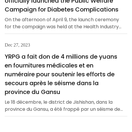
officially launched the Public Welfare
Pékin et soutenue par Longfengtang, s’est tenue
Campaign for Diabetes Complications
avec succès. La diffusion en direct a invité des
On the afternoon of April 9, the launch ceremony
experts renommés du domaine digestif en Chine,
for the campaign was held at the Health Industry
en se concentrant sur la prévalence et la
Integration Development Forum during the 2024
prévention des maladie
Wuzhen Health Conference. Coinciding with the
Dec 27, 2023
20th anniversary of the launch of Tanglin
Epalrestat Tablets, YRPG themed the campaign
YRPG a fait don de 4 millions de yuans
with 'Zero Sugar Makes Feelings More Real.' The
en fournitures médicales et en
campaign aimed to raise awareness of diabetes
numéraire pour soutenir les efforts de
complications and assist more patients in early
secours après le séisme dans la
detection and early treatment for early benefits,
serving as another publ
province du Gansu
Le 18 décembre, le district de Jishishan, dans la
province du Gansu, a été frappé par un séisme de
magnitude 6,2. YRPG a réagi rapidement à l’appel
aux opérations de secours. Après avoir évalué les
besoins de la zone sinistrée, YRPG a coordonné