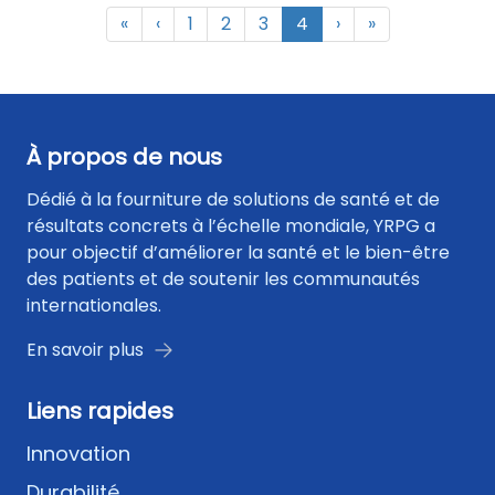
sans délai l’acheminement de 94 000 cartons de
«
‹
1
2
3
4
›
»
fournitures médicales d’une valeur de 2,8 millions
de RMB, apportant un soutien total à la région
touchée.
À propos de nous
Dédié à la fourniture de solutions de santé et de
résultats concrets à l’échelle mondiale, YRPG a
pour objectif d’améliorer la santé et le bien-être
des patients et de soutenir les communautés
internationales.
En savoir plus
Liens rapides
Innovation
Durabilité