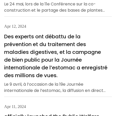
Le 24 mai, lors de la 11e Conférence sur la co-
construction et le partage des bases de plantes
médicinales chinoises tenue à Tianjin, la variété de
plantation de Danshen de Yangtze River
Apr 12, 2024
Pharmaceutical Group Jiangsu Longfengtang
Traditional Chinese Medicine Co., Ltd. (ci-après
Des experts ont débattu de la
dénommée « Longfengtang ») a été sélectionnée
prévention et du traitement des
pour la liste 2024 des « variétés de bases de
maladies digestives, et la campagne
matières médicinales de haute qualité » selon le
de bien public pour la Journée
critère des « Trois Non et Un Complet ».
Auparavant, sa base de plantation de Dan
internationale de l’estomac a enregistré
des millions de vues.
Le 9 avril, à l’occasion de la 19e Journée
internationale de l’estomac, la diffusion en direct
de vulgarisation scientifique d’intérêt public
intitulée « Protéger l’estomac – Prendre soin de la
Apr 11, 2024
santé digestive de la nation », organisée par
l’Association de médecine intégrative holistique de