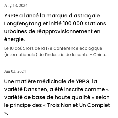
Aug 13, 2024
YRPG a lancé la marque d’astragale
Longfengtang et initié 100 000 stations
urbaines de réapprovisionnement en
énergie.
Le 10 août, lors de la 17e Conférence écologique
(internationale) de l’industrie de la santé – China
Pharmaceutical Ecology Organization 2024
(CPEO), YRPG a lancé la marque d’astragale
Jun 03, 2024
Longfengtang et officiellement initié 100 000
stations urbaines de réapprovisionnement en
Une matière médicinale de YRPG, la
énergie, offrant ainsi aux partenaires des
variété Danshen, a été inscrite comme «
pharmacies de détail de nouvelles opportunités de
variété de base de haute qualité » selon
croissance dans le marketing de la santé.
le principe des « Trois Non et Un Complet
».